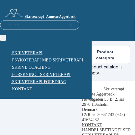
Skriveterapi | Annette Aggerbeck
⌘K
Search
Product
SKRIVETERAPI
category
PSYKOTERAPI MED SKRIVETERAPI
Product catalog is
SKRIVE COACHING
empty.
FORSKNING I SKRIVETERAPI
SKRIVETERAPI FOREDRAG
Skriveterapi |
KONTAKT
Annette Aggerbeck
Hovedgaden 55 B, 2. sal
2970 Hørsholm
Denmark
CVR nr. 30841743
(+45)
41624232
KONTAKT
HANDELSBETINGELSER