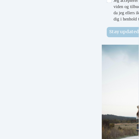
Jeg acceptere
viden og tilbu
da jeg ellers
dig i henhold
Stay updated